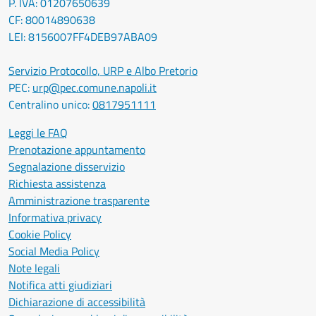
P. IVA: 01207650639
CF: 80014890638
LEI: 8156007FF4DEB97ABA09
Servizio Protocollo, URP e Albo Pretorio
PEC:
urp@pec.comune.napoli.it
Centralino unico:
0817951111
Leggi le FAQ
Prenotazione appuntamento
Segnalazione disservizio
Richiesta assistenza
Amministrazione trasparente
Informativa privacy
Cookie Policy
Social Media Policy
Note legali
Notifica atti giudiziari
Dichiarazione di accessibilità