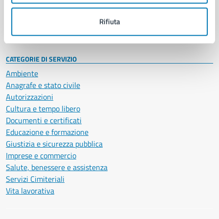
Personale amministrativo
Documenti e dati
Rifiuta
Intranet, posta aziendale e protocollo
CATEGORIE DI SERVIZIO
Ambiente
Anagrafe e stato civile
Autorizzazioni
Cultura e tempo libero
Documenti e certificati
Educazione e formazione
Giustizia e sicurezza pubblica
Imprese e commercio
Salute, benessere e assistenza
Servizi Cimiteriali
Vita lavorativa