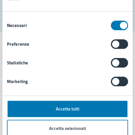
Segnala disservizio
Selezione
Necessari
del
consenso
Preferenze
Statistiche
Comune di Napoli
Marketing
AMMINISTRAZIONE
Aree amministrative
Organi di governo
Municipalità
Accetta tutti
Uffici
Enti e fondazioni
Accetta selezionati
Politici