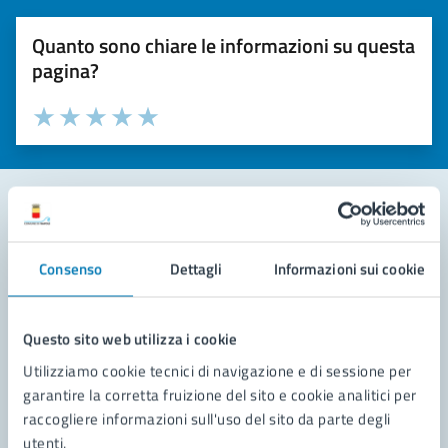
Quanto sono chiare le informazioni su questa
pagina?
Valuta la chiarezza delle informazioni (da 1 a 5 stelle)
Seleziona il numero di stelle per valutare la chiarezza delle i
Valuta 1 stelle su 5
Valuta 2 stelle su 5
Valuta 3 stelle su 5
Valuta 4 stelle su 5
Valuta 5 stelle su 5
Contatta il comune
Consenso
Dettagli
Informazioni sui cookie
Leggi le domande frequenti
Richiedi assistenza
Questo sito web utilizza i cookie
Utilizziamo cookie tecnici di navigazione e di sessione per
Prenota appuntamento
garantire la corretta fruizione del sito e cookie analitici per
raccogliere informazioni sull'uso del sito da parte degli
Problemi in città
utenti.