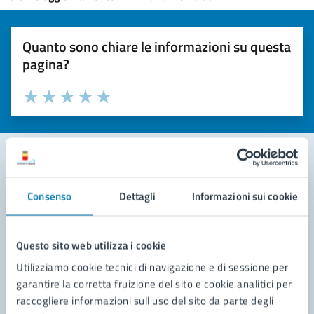
Quanto sono chiare le informazioni su questa
pagina?
Valuta la chiarezza delle informazioni (da 1 a 5 stelle)
Seleziona il numero di stelle per valutare la chiarezza delle i
Valuta 1 stelle su 5
Valuta 2 stelle su 5
Valuta 3 stelle su 5
Valuta 4 stelle su 5
Valuta 5 stelle su 5
Contatta il comune
Consenso
Dettagli
Informazioni sui cookie
Leggi le domande frequenti
Questo sito web utilizza i cookie
Richiedi assistenza
Utilizziamo cookie tecnici di navigazione e di sessione per
Prenota appuntamento
garantire la corretta fruizione del sito e cookie analitici per
raccogliere informazioni sull'uso del sito da parte degli