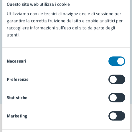
Questo sito web utilizza i cookie
Utilizziamo cookie tecnici di navigazione e di sessione per
Contatta il comune
garantire la corretta fruizione del sito e cookie analitici per
Leggi le domande frequenti
raccogliere informazioni sull'uso del sito da parte degli
utenti.
Richiedi assistenza
Prenota appuntamento
Selezione
Necessari
del
Problemi in città
consenso
Segnala disservizio
Preferenze
Statistiche
Marketing