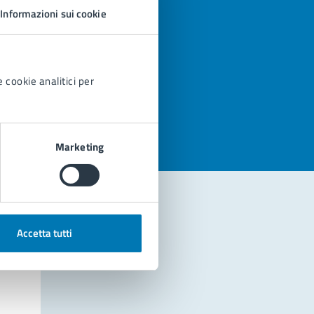
Informazioni sui cookie
 cookie analitici per
azioni
Marketing
Accetta tutti