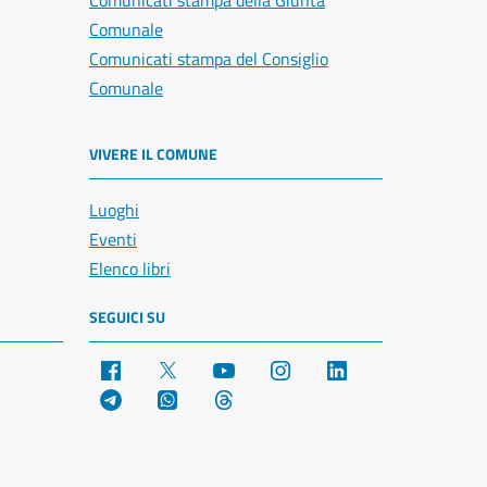
Comunicati stampa della Giunta
Comunale
Comunicati stampa del Consiglio
Comunale
VIVERE IL COMUNE
Luoghi
Eventi
Elenco libri
SEGUICI SU
Facebook
X
YouTube
Instagram
LinkedIn
Telegram
WhatsApp
Threads