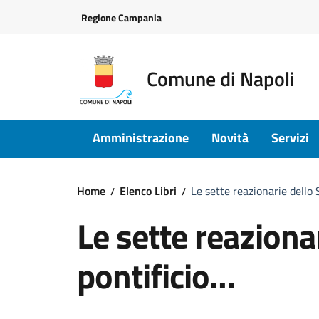
Vai ai contenuti
Vai al footer
Regione Campania
Comune di Napoli
Amministrazione
Novità
Servizi
Home
Elenco Libri
Le sette reazionarie dello 
Le sette reaziona
pontificio…