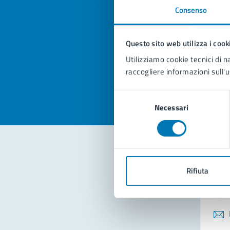
Consenso
Quan
pagi
Questo sito web utilizza i cook
Utilizziamo cookie tecnici di n
Valuta la
Selezi
raccogliere informazioni sull'u
Valuta 
Val
Selezione
Necessari
del
consenso
Con
Rifiuta