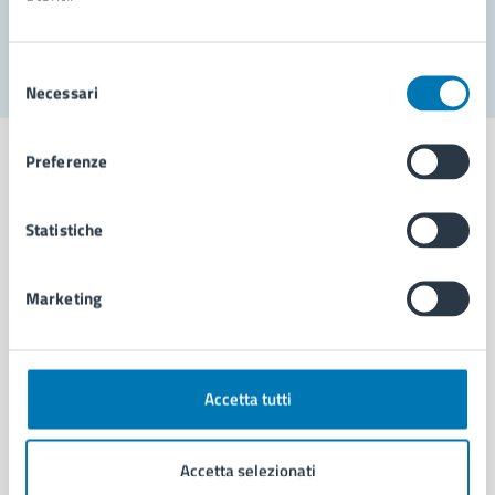
Segnala disservizio
Selezione
Necessari
del
consenso
Preferenze
Statistiche
Comune di Napoli
Marketing
AMMINISTRAZIONE
Aree amministrative
Organi di governo
Municipalità
Accetta tutti
Uffici
Enti e fondazioni
Accetta selezionati
Politici