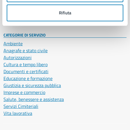
Personale amministrativo
Documenti e dati
Rifiuta
Intranet, posta aziendale e protocollo
CATEGORIE DI SERVIZIO
Ambiente
Anagrafe e stato civile
Autorizzazioni
Cultura e tempo libero
Documenti e certificati
Educazione e formazione
Giustizia e sicurezza pubblica
Imprese e commercio
Salute, benessere e assistenza
Servizi Cimiteriali
Vita lavorativa