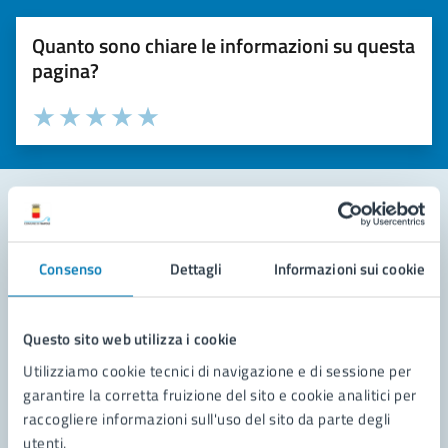
Quanto sono chiare le informazioni su questa
pagina?
Valuta la chiarezza delle informazioni (da 1 a 5 stelle)
Seleziona il numero di stelle per valutare la chiarezza delle i
Valuta 1 stelle su 5
Valuta 2 stelle su 5
Valuta 3 stelle su 5
Valuta 4 stelle su 5
Valuta 5 stelle su 5
Contatta il comune
Consenso
Dettagli
Informazioni sui cookie
Leggi le domande frequenti
Richiedi assistenza
Questo sito web utilizza i cookie
Utilizziamo cookie tecnici di navigazione e di sessione per
Prenota appuntamento
garantire la corretta fruizione del sito e cookie analitici per
raccogliere informazioni sull'uso del sito da parte degli
Problemi in città
utenti.