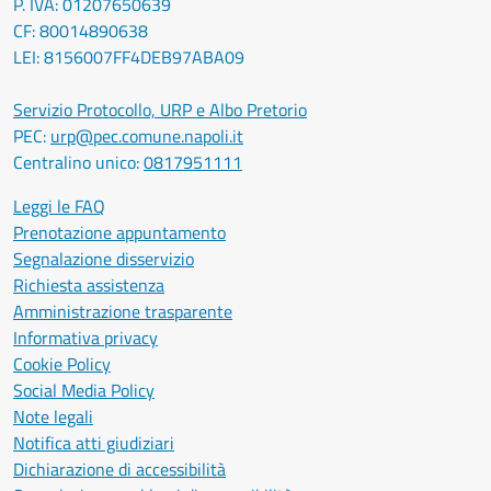
P. IVA: 01207650639
CF: 80014890638
LEI: 8156007FF4DEB97ABA09
Servizio Protocollo, URP e Albo Pretorio
PEC:
urp@pec.comune.napoli.it
Centralino unico:
0817951111
Leggi le FAQ
Prenotazione appuntamento
Segnalazione disservizio
Richiesta assistenza
Amministrazione trasparente
Informativa privacy
Cookie Policy
Social Media Policy
Note legali
Notifica atti giudiziari
Dichiarazione di accessibilità