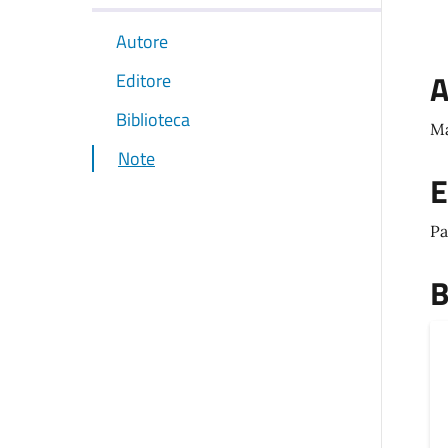
Autore
A
Editore
Biblioteca
Ma
Note
E
Pa
B