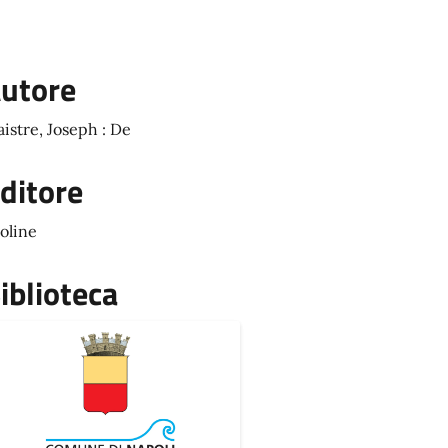
utore
istre, Joseph : De
ditore
oline
iblioteca