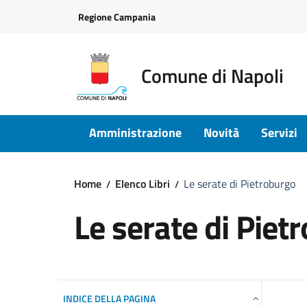
Vai ai contenuti
Vai al footer
Regione Campania
Comune di Napoli
Amministrazione
Novità
Servizi
Home
Elenco Libri
Le serate di Pietroburgo
Le serate di Piet
INDICE DELLA PAGINA