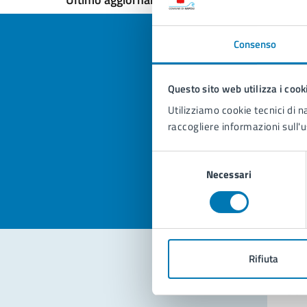
Consenso
Questo sito web utilizza i cook
Quan
Utilizziamo cookie tecnici di n
pagi
raccogliere informazioni sull'u
Valuta la
Selezi
Selezione
Valuta 
Val
Necessari
del
consenso
Rifiuta
Con