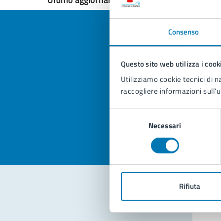
Consenso
Questo sito web utilizza i cook
Quan
Utilizziamo cookie tecnici di n
pagi
raccogliere informazioni sull'u
Valuta la
Selezi
Selezione
Valuta 
Val
Necessari
del
consenso
Rifiuta
Con