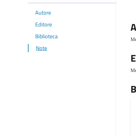
Autore
A
Editore
Biblioteca
Mo
Note
E
M
B