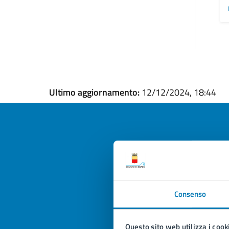
Ultimo aggiornamento:
12/12/2024, 18:44
Quan
pagi
Consenso
Valuta la
Selezi
Valuta 
Val
Questo sito web utilizza i cook