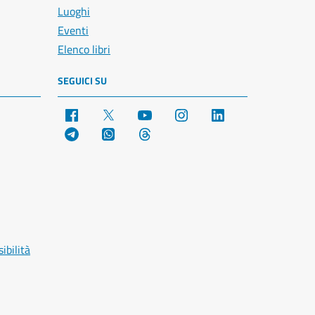
Luoghi
Eventi
Elenco libri
SEGUICI SU
Facebook
X
YouTube
Instagram
LinkedIn
Telegram
WhatsApp
Threads
ibilità