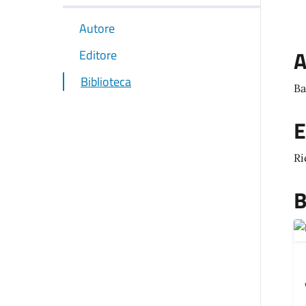
Autore
A
Editore
Biblioteca
Ba
E
Ri
B