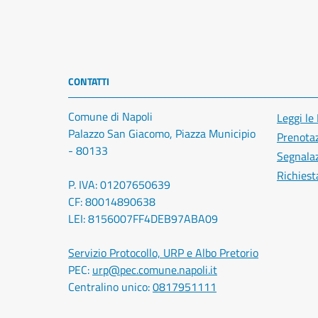
CONTATTI
Comune di Napoli
Leggi le
Palazzo San Giacomo, Piazza Municipio
Prenota
- 80133
Segnalaz
Richiest
P. IVA: 01207650639
CF: 80014890638
LEI: 8156007FF4DEB97ABA09
Servizio Protocollo, URP e Albo Pretorio
PEC:
urp@pec.comune.napoli.it
Centralino unico:
0817951111