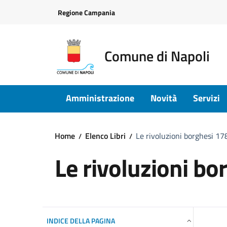
Vai ai contenuti
Vai al footer
Regione Campania
Comune di Napoli
Amministrazione
Novità
Servizi
Home
Elenco Libri
Le rivoluzioni borghesi 1
Le rivoluzioni b
INDICE DELLA PAGINA