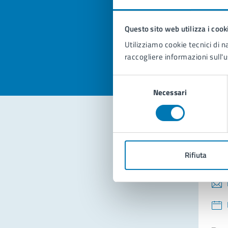
pagi
Questo sito web utilizza i cook
Valuta la
Selezi
Utilizziamo cookie tecnici di n
Valuta 
Val
raccogliere informazioni sull'u
Selezione
Necessari
del
consenso
Con
Rifiuta