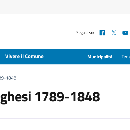
Facebook
X
Seguici su:
Vivere il Comune
Municipalità
Temp
789-1848
orghesi 1789-1848