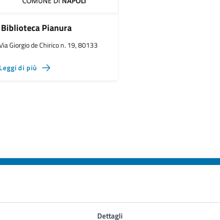
Biblioteca Pianura
Via Giorgio de Chirico n. 19, 80133
Leggi di più
to sono chiare le informazioni su questa
Dettagli