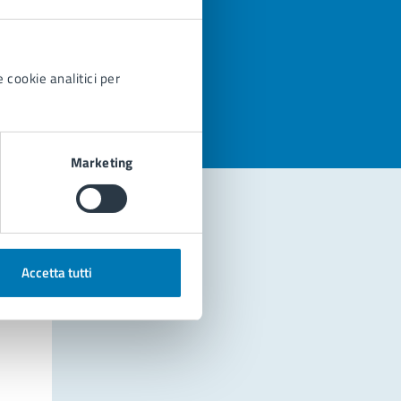
azioni
 cookie analitici per
Marketing
Accetta tutti