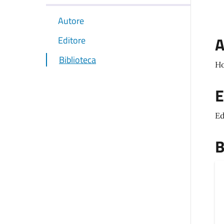
Autore
A
Editore
Biblioteca
Ho
E
Ed
B