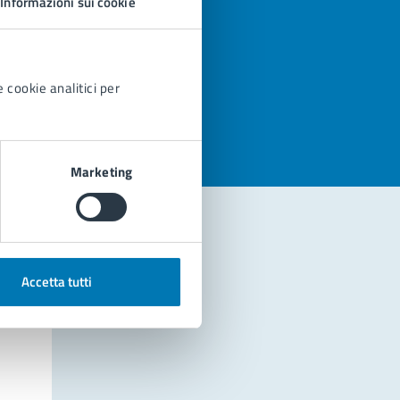
Informazioni sui cookie
azioni
 cookie analitici per
Marketing
Accetta tutti