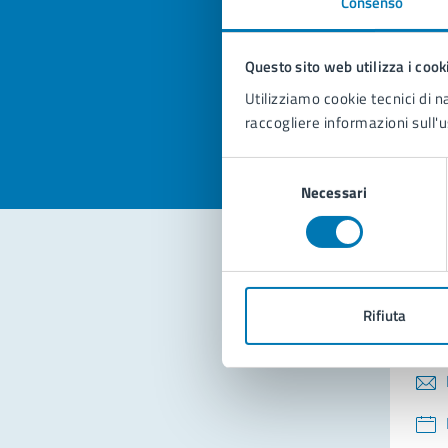
Consenso
Quan
pagi
Questo sito web utilizza i cook
Valuta la
Selezi
Utilizziamo cookie tecnici di n
Valuta 
Val
raccogliere informazioni sull'u
Selezione
Necessari
del
consenso
Con
Rifiuta