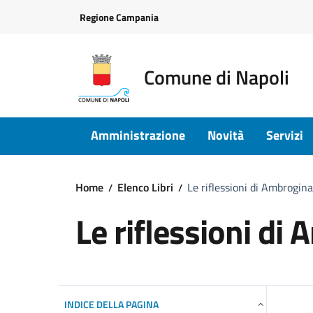
Vai ai contenuti
Vai al footer
Regione Campania
Comune di Napoli
Amministrazione
Novità
Servizi
Home
Elenco Libri
Le riflessioni di Ambrogin
Le riflessioni di
INDICE DELLA PAGINA