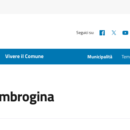
Facebook
X
Seguici su:
Vivere il Comune
Municipalità
Temp
a
 Ambrogina