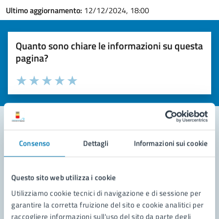
Ultimo aggiornamento:
12/12/2024, 18:00
Quanto sono chiare le informazioni su questa
pagina?
Valuta la chiarezza delle informazioni (da 1 a 5 stelle)
Seleziona il numero di stelle per valutare la chiarezza delle i
Valuta 1 stelle su 5
Valuta 2 stelle su 5
Valuta 3 stelle su 5
Valuta 4 stelle su 5
Valuta 5 stelle su 5
Consenso
Dettagli
Informazioni sui cookie
Contatta il comune
Leggi le domande frequenti
Questo sito web utilizza i cookie
Richiedi assistenza
Utilizziamo cookie tecnici di navigazione e di sessione per
garantire la corretta fruizione del sito e cookie analitici per
Prenota appuntamento
raccogliere informazioni sull'uso del sito da parte degli