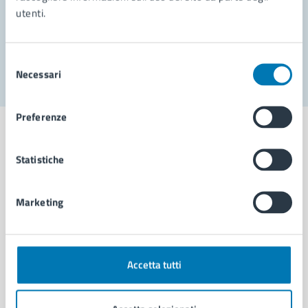
utenti.
Problemi in città
Segnala disservizio
Selezione
Necessari
del
consenso
Preferenze
Statistiche
Comune di Napoli
Marketing
AMMINISTRAZIONE
Aree amministrative
Organi di governo
Accetta tutti
Municipalità
Uffici