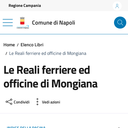
Vai ai contenuti
Vai al footer
Regione Campania
Comune di Napoli
Home
Elenco Libri
Le Reali ferriere ed officine di Mongiana
Le Reali ferriere ed
officine di Mongiana
Condividi
Vedi azioni
INDICE DELLA PAGINA