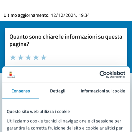
Ultimo aggiornamento:
12/12/2024, 19:34
Quanto sono chiare le informazioni su questa
pagina?
Valuta la chiarezza delle informazioni (da 1 a 5 stelle)
Seleziona il numero di stelle per valutare la chiarezza delle i
Valuta 1 stelle su 5
Valuta 2 stelle su 5
Valuta 3 stelle su 5
Valuta 4 stelle su 5
Valuta 5 stelle su 5
Consenso
Dettagli
Informazioni sui cookie
Contatta il comune
Leggi le domande frequenti
Questo sito web utilizza i cookie
Utilizziamo cookie tecnici di navigazione e di sessione per
Richiedi assistenza
garantire la corretta fruizione del sito e cookie analitici per