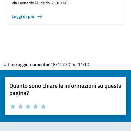
Via Leonardo Murialdo, 7, 80146
Leggi di più
Ultimo aggiornamento:
18/12/2024, 11:10
Quanto sono chiare le informazioni su questa
pagina?
Valuta la chiarezza delle informazioni (da 1 a 5 stelle)
Seleziona il numero di stelle per valutare la chiarezza delle i
Valuta 1 stelle su 5
Valuta 2 stelle su 5
Valuta 3 stelle su 5
Valuta 4 stelle su 5
Valuta 5 stelle su 5