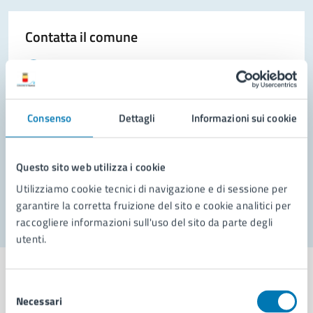
Contatta il comune
Leggi le domande frequenti
Richiedi assistenza
Consenso
Dettagli
Informazioni sui cookie
Prenota appuntamento
Problemi in città
Questo sito web utilizza i cookie
Segnala disservizio
Utilizziamo cookie tecnici di navigazione e di sessione per
garantire la corretta fruizione del sito e cookie analitici per
raccogliere informazioni sull'uso del sito da parte degli
utenti.
Selezione
Necessari
del