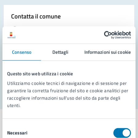
Contatta il comune
Leggi le domande frequenti
Richiedi assistenza
Consenso
Dettagli
Informazioni sui cookie
Prenota appuntamento
Problemi in città
Questo sito web utilizza i cookie
Segnala disservizio
Utilizziamo cookie tecnici di navigazione e di sessione per
garantire la corretta fruizione del sito e cookie analitici per
raccogliere informazioni sull'uso del sito da parte degli
utenti.
Selezione
Necessari
del