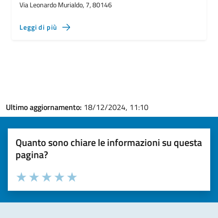
Via Leonardo Murialdo, 7, 80146
Leggi di più
Ultimo aggiornamento:
18/12/2024, 11:10
Quanto sono chiare le informazioni su questa
pagina?
Valuta la chiarezza delle informazioni (da 1 a 5 stelle)
Seleziona il numero di stelle per valutare la chiarezza delle i
Valuta 1 stelle su 5
Valuta 2 stelle su 5
Valuta 3 stelle su 5
Valuta 4 stelle su 5
Valuta 5 stelle su 5