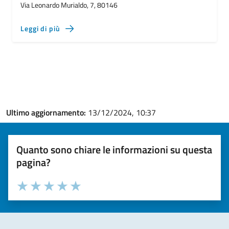
Via Leonardo Murialdo, 7, 80146
Leggi di più
Ultimo aggiornamento:
13/12/2024, 10:37
Quanto sono chiare le informazioni su questa
pagina?
Valuta la chiarezza delle informazioni (da 1 a 5 stelle)
Seleziona il numero di stelle per valutare la chiarezza delle i
Valuta 1 stelle su 5
Valuta 2 stelle su 5
Valuta 3 stelle su 5
Valuta 4 stelle su 5
Valuta 5 stelle su 5