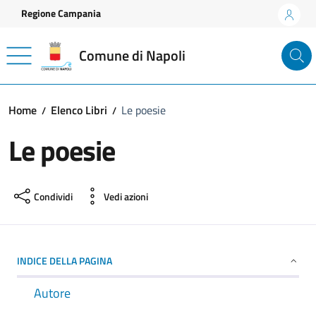
Vai ai contenuti
Vai al footer
Regione Campania
Comune di Napoli
Home
Elenco Libri
Le poesie
Le poesie
Condividi
Vedi azioni
INDICE DELLA PAGINA
Autore