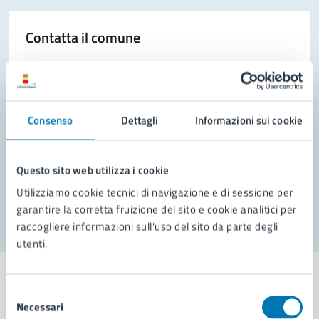
Contatta il comune
Leggi le domande frequenti
Richiedi assistenza
Consenso
Dettagli
Informazioni sui cookie
Prenota appuntamento
Problemi in città
Questo sito web utilizza i cookie
Segnala disservizio
Utilizziamo cookie tecnici di navigazione e di sessione per
garantire la corretta fruizione del sito e cookie analitici per
raccogliere informazioni sull'uso del sito da parte degli
utenti.
Selezione
Necessari
del