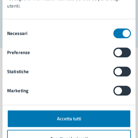
utenti.
Problemi in città
Segnala disservizio
Selezione
Necessari
del
consenso
Preferenze
Statistiche
Comune di Napoli
Marketing
AMMINISTRAZIONE
Aree amministrative
Organi di governo
Accetta tutti
Municipalità
Uffici