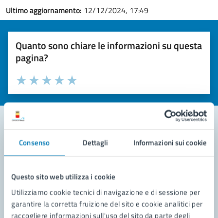
Ultimo aggiornamento:
12/12/2024, 17:49
Quanto sono chiare le informazioni su questa
pagina?
Valuta la chiarezza delle informazioni (da 1 a 5 stelle)
Seleziona il numero di stelle per valutare la chiarezza delle i
Valuta 1 stelle su 5
Valuta 2 stelle su 5
Valuta 3 stelle su 5
Valuta 4 stelle su 5
Valuta 5 stelle su 5
Consenso
Dettagli
Informazioni sui cookie
Contatta il comune
Leggi le domande frequenti
Questo sito web utilizza i cookie
Richiedi assistenza
Utilizziamo cookie tecnici di navigazione e di sessione per
garantire la corretta fruizione del sito e cookie analitici per
Prenota appuntamento
raccogliere informazioni sull'uso del sito da parte degli