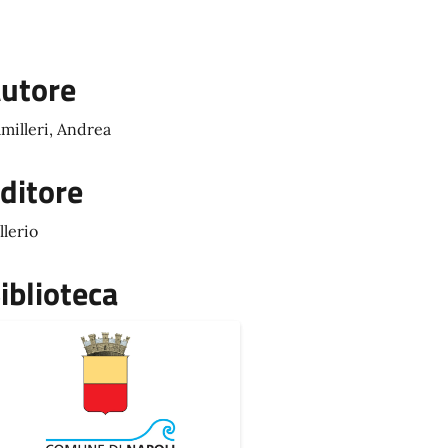
utore
milleri, Andrea
ditore
llerio
iblioteca