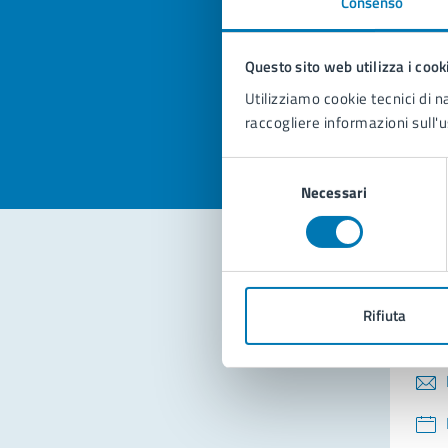
Consenso
Quan
pagi
Questo sito web utilizza i cook
Valuta la
Selezi
Utilizziamo cookie tecnici di n
Valuta 
Val
raccogliere informazioni sull'u
Selezione
Necessari
del
consenso
Con
Rifiuta