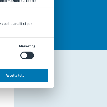
Informazioni sui cookie
azioni
 cookie analitici per
Marketing
Accetta tutti