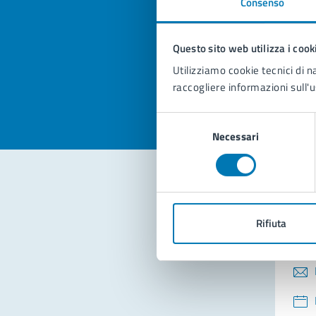
Consenso
Quan
pagi
Questo sito web utilizza i cook
Valuta la
Selezi
Utilizziamo cookie tecnici di n
Valuta 
Val
raccogliere informazioni sull'u
Selezione
Necessari
del
consenso
Con
Rifiuta