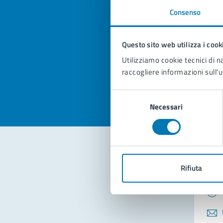
Consenso
Quan
pagi
Questo sito web utilizza i cook
Utilizziamo cookie tecnici di n
Valuta la
Selezi
raccogliere informazioni sull'u
Valuta 
Val
Selezione
Necessari
del
consenso
Con
Rifiuta