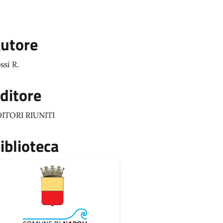
utore
ssi R.
ditore
ITORI RIUNITI
iblioteca