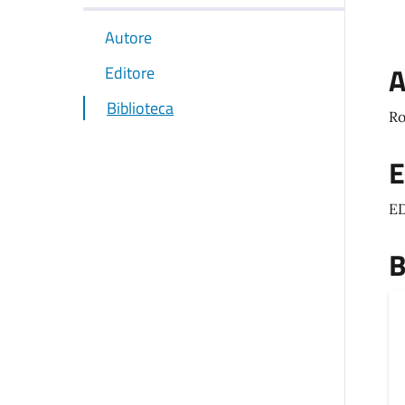
Autore
A
Editore
Biblioteca
Ro
E
ED
B