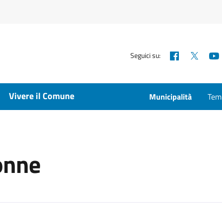
Facebook
X
Seguici su:
Vivere il Comune
Municipalità
Temp
donne