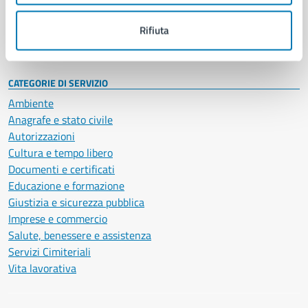
Personale amministrativo
Documenti e dati
Rifiuta
Intranet, posta aziendale e protocollo
CATEGORIE DI SERVIZIO
Ambiente
Anagrafe e stato civile
Autorizzazioni
Cultura e tempo libero
Documenti e certificati
Educazione e formazione
Giustizia e sicurezza pubblica
Imprese e commercio
Salute, benessere e assistenza
Servizi Cimiteriali
Vita lavorativa