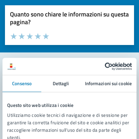
Quanto sono chiare le informazioni su questa
pagina?
Valuta la chiarezza delle informazioni (da 1 a 5 stelle)
Seleziona il numero di stelle per valutare la chiarezza delle i
Valuta 1 stelle su 5
Valuta 2 stelle su 5
Valuta 3 stelle su 5
Valuta 4 stelle su 5
Valuta 5 stelle su 5
Contatta il comune
Consenso
Dettagli
Informazioni sui cookie
Leggi le domande frequenti
Richiedi assistenza
Questo sito web utilizza i cookie
Utilizziamo cookie tecnici di navigazione e di sessione per
Prenota appuntamento
garantire la corretta fruizione del sito e cookie analitici per
raccogliere informazioni sull'uso del sito da parte degli
Problemi in città
utenti.