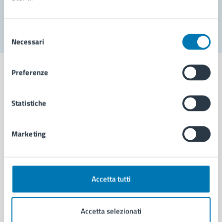
Segnala disservizio
Selezione
Necessari
del
consenso
Preferenze
Statistiche
Comune di Napoli
Marketing
AMMINISTRAZIONE
Aree amministrative
Organi di governo
Municipalità
Accetta tutti
Uffici
Enti e fondazioni
Accetta selezionati
Politici