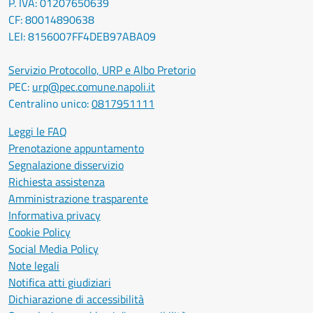
P. IVA: 01207650639
CF: 80014890638
LEI: 8156007FF4DEB97ABA09
Servizio Protocollo, URP e Albo Pretorio
PEC:
urp@pec.comune.napoli.it
Centralino unico:
0817951111
Leggi le FAQ
Prenotazione appuntamento
Segnalazione disservizio
Richiesta assistenza
Amministrazione trasparente
Informativa privacy
Cookie Policy
Social Media Policy
Note legali
Notifica atti giudiziari
Dichiarazione di accessibilità