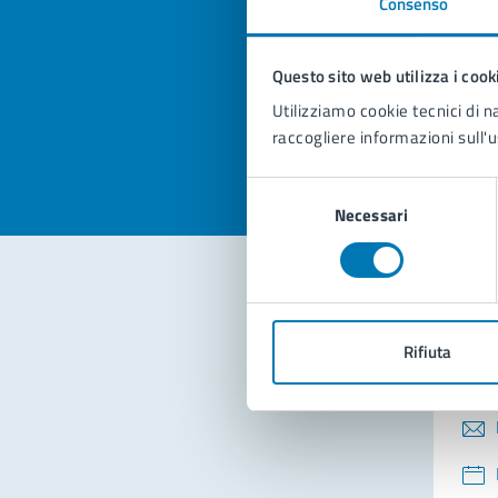
Consenso
Quan
pagi
Questo sito web utilizza i cook
Valuta la
Selezi
Utilizziamo cookie tecnici di n
Valuta 
Val
raccogliere informazioni sull'u
Selezione
Necessari
del
consenso
Con
Rifiuta