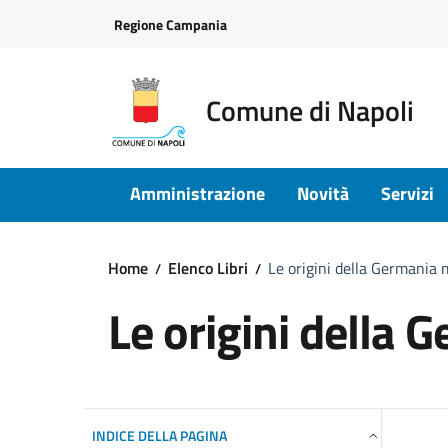
Vai ai contenuti
Vai al footer
Regione Campania
Comune di Napoli
Amministrazione
Novità
Servizi
Home
Elenco Libri
Le origini della Germania
Le origini della
INDICE DELLA PAGINA