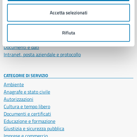
Organi di governo
Municipalità
Accetta selezionati
Uffici
Enti e fondazioni
Politici
Rifiuta
Personale amministrativo
Documenti e dati
Intranet, posta aziendale e protocollo
CATEGORIE DI SERVIZIO
Ambiente
Anagrafe e stato civile
Autorizzazioni
Cultura e tempo libero
Documenti e certificati
Educazione e formazione
Giustizia e sicurezza pubblica
Imprese e commercio