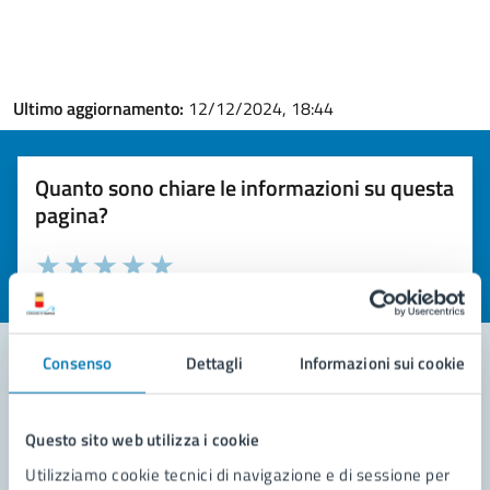
Ultimo aggiornamento:
12/12/2024, 18:44
Quanto sono chiare le informazioni su questa
pagina?
Valuta la chiarezza delle informazioni (da 1 a 5 stelle)
Seleziona il numero di stelle per valutare la chiarezza delle i
Valuta 1 stelle su 5
Valuta 2 stelle su 5
Valuta 3 stelle su 5
Valuta 4 stelle su 5
Valuta 5 stelle su 5
Consenso
Dettagli
Informazioni sui cookie
Contatta il comune
Questo sito web utilizza i cookie
Leggi le domande frequenti
Utilizziamo cookie tecnici di navigazione e di sessione per