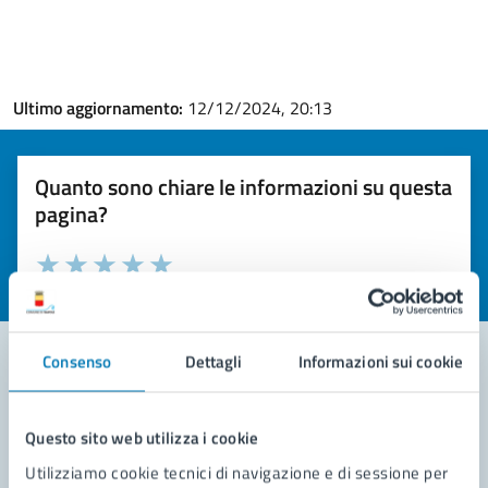
Ultimo aggiornamento:
12/12/2024, 20:13
Quanto sono chiare le informazioni su questa
pagina?
Valuta la chiarezza delle informazioni (da 1 a 5 stelle)
Seleziona il numero di stelle per valutare la chiarezza delle i
Valuta 1 stelle su 5
Valuta 2 stelle su 5
Valuta 3 stelle su 5
Valuta 4 stelle su 5
Valuta 5 stelle su 5
Consenso
Dettagli
Informazioni sui cookie
Contatta il comune
Questo sito web utilizza i cookie
Leggi le domande frequenti
Utilizziamo cookie tecnici di navigazione e di sessione per