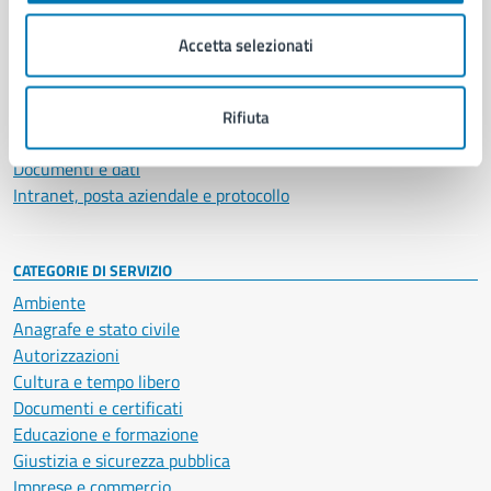
Organi di governo
Municipalità
Accetta selezionati
Uffici
Enti e fondazioni
Politici
Rifiuta
Personale amministrativo
Documenti e dati
Intranet, posta aziendale e protocollo
CATEGORIE DI SERVIZIO
Ambiente
Anagrafe e stato civile
Autorizzazioni
Cultura e tempo libero
Documenti e certificati
Educazione e formazione
Giustizia e sicurezza pubblica
Imprese e commercio