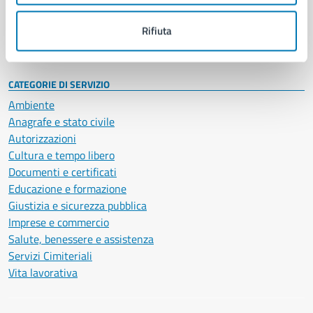
Personale amministrativo
Documenti e dati
Rifiuta
Intranet, posta aziendale e protocollo
CATEGORIE DI SERVIZIO
Ambiente
Anagrafe e stato civile
Autorizzazioni
Cultura e tempo libero
Documenti e certificati
Educazione e formazione
Giustizia e sicurezza pubblica
Imprese e commercio
Salute, benessere e assistenza
Servizi Cimiteriali
Vita lavorativa