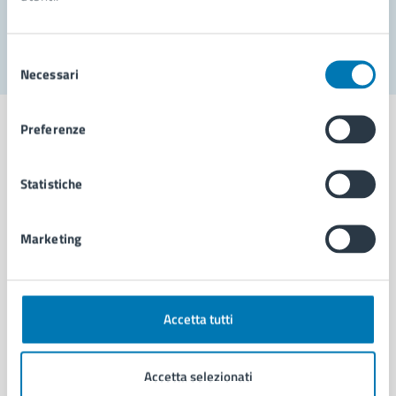
Segnala disservizio
Selezione
Necessari
del
consenso
Preferenze
Statistiche
Comune di Napoli
Marketing
AMMINISTRAZIONE
Aree amministrative
Organi di governo
Municipalità
Accetta tutti
Uffici
Enti e fondazioni
Accetta selezionati
Politici