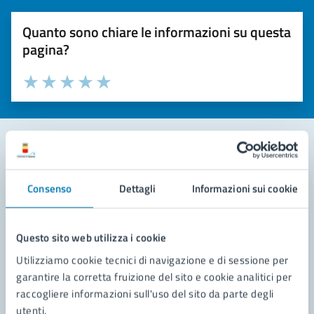
Quanto sono chiare le informazioni su questa
pagina?
Valuta la chiarezza delle informazioni (da 1 a 5 stelle)
Seleziona il numero di stelle per valutare la chiarezza delle i
Valuta 1 stelle su 5
Valuta 2 stelle su 5
Valuta 3 stelle su 5
Valuta 4 stelle su 5
Valuta 5 stelle su 5
Contatta il comune
Consenso
Dettagli
Informazioni sui cookie
Leggi le domande frequenti
Richiedi assistenza
Questo sito web utilizza i cookie
Utilizziamo cookie tecnici di navigazione e di sessione per
Prenota appuntamento
garantire la corretta fruizione del sito e cookie analitici per
raccogliere informazioni sull'uso del sito da parte degli
Problemi in città
utenti.