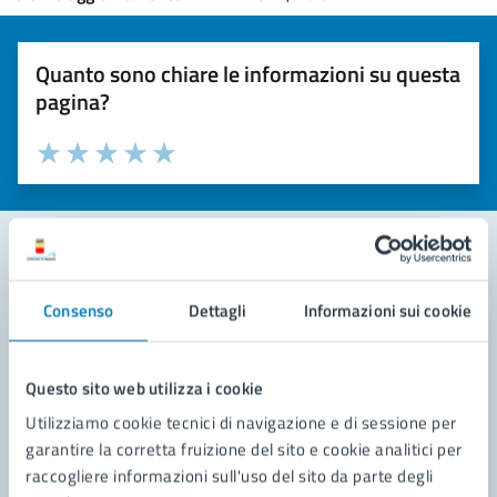
Quanto sono chiare le informazioni su questa
pagina?
Valuta la chiarezza delle informazioni (da 1 a 5 stelle)
Seleziona il numero di stelle per valutare la chiarezza delle i
Valuta 1 stelle su 5
Valuta 2 stelle su 5
Valuta 3 stelle su 5
Valuta 4 stelle su 5
Valuta 5 stelle su 5
Contatta il comune
Consenso
Dettagli
Informazioni sui cookie
Leggi le domande frequenti
Questo sito web utilizza i cookie
Richiedi assistenza
Utilizziamo cookie tecnici di navigazione e di sessione per
Prenota appuntamento
garantire la corretta fruizione del sito e cookie analitici per
raccogliere informazioni sull'uso del sito da parte degli