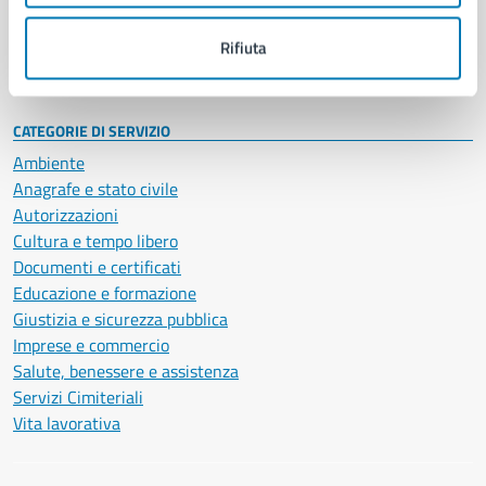
Personale amministrativo
Documenti e dati
Rifiuta
Intranet, posta aziendale e protocollo
CATEGORIE DI SERVIZIO
Ambiente
Anagrafe e stato civile
Autorizzazioni
Cultura e tempo libero
Documenti e certificati
Educazione e formazione
Giustizia e sicurezza pubblica
Imprese e commercio
Salute, benessere e assistenza
Servizi Cimiteriali
Vita lavorativa