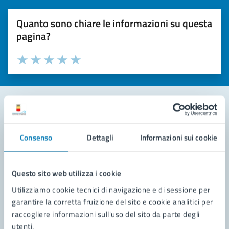
Quanto sono chiare le informazioni su questa
pagina?
Valuta la chiarezza delle informazioni (da 1 a 5 stelle)
Seleziona il numero di stelle per valutare la chiarezza delle i
Valuta 1 stelle su 5
Valuta 2 stelle su 5
Valuta 3 stelle su 5
Valuta 4 stelle su 5
Valuta 5 stelle su 5
Contatta il comune
Consenso
Dettagli
Informazioni sui cookie
Leggi le domande frequenti
Richiedi assistenza
Questo sito web utilizza i cookie
Utilizziamo cookie tecnici di navigazione e di sessione per
Prenota appuntamento
garantire la corretta fruizione del sito e cookie analitici per
raccogliere informazioni sull'uso del sito da parte degli
Problemi in città
utenti.