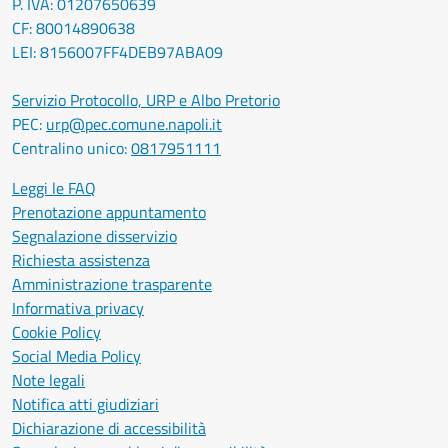
P. IVA: 01207650639
CF: 80014890638
LEI: 8156007FF4DEB97ABA09
Servizio Protocollo, URP e Albo Pretorio
PEC:
urp@pec.comune.napoli.it
Centralino unico:
0817951111
Leggi le FAQ
Prenotazione appuntamento
Segnalazione disservizio
Richiesta assistenza
Amministrazione trasparente
Informativa privacy
Cookie Policy
Social Media Policy
Note legali
Notifica atti giudiziari
Dichiarazione di accessibilità