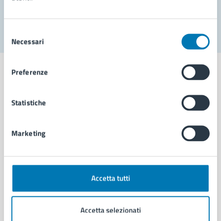
Segnala disservizio
Selezione
Necessari
del
consenso
Preferenze
Statistiche
Comune di Napoli
Marketing
AMMINISTRAZIONE
Aree amministrative
Organi di governo
Municipalità
Accetta tutti
Uffici
Enti e fondazioni
Accetta selezionati
Politici