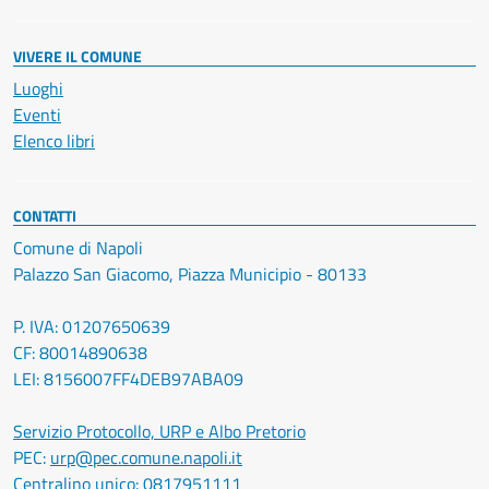
VIVERE IL COMUNE
Luoghi
Eventi
Elenco libri
CONTATTI
Comune di Napoli
Palazzo San Giacomo, Piazza Municipio - 80133
P. IVA: 01207650639
CF: 80014890638
LEI: 8156007FF4DEB97ABA09
Servizio Protocollo, URP e Albo Pretorio
PEC:
urp@pec.comune.napoli.it
Centralino unico:
0817951111