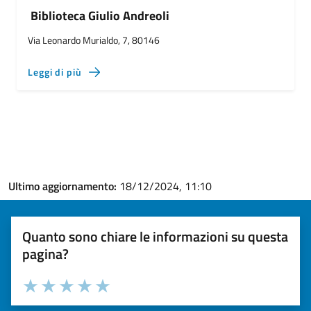
Biblioteca Giulio Andreoli
Via Leonardo Murialdo, 7, 80146
Leggi di più
Ultimo aggiornamento:
18/12/2024, 11:10
Quanto sono chiare le informazioni su questa
pagina?
Valuta la chiarezza delle informazioni (da 1 a 5 stelle)
Seleziona il numero di stelle per valutare la chiarezza delle i
Valuta 1 stelle su 5
Valuta 2 stelle su 5
Valuta 3 stelle su 5
Valuta 4 stelle su 5
Valuta 5 stelle su 5