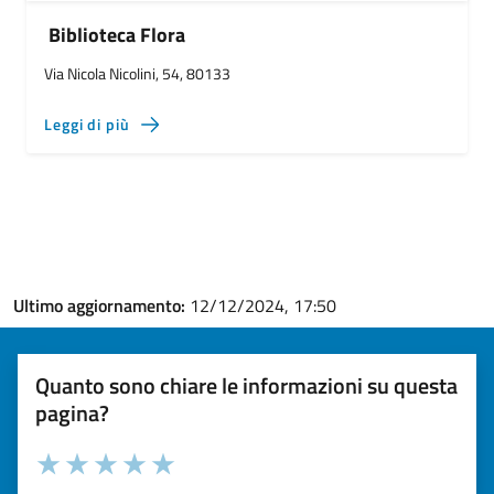
Biblioteca Flora
Via Nicola Nicolini, 54, 80133
Leggi di più
Ultimo aggiornamento:
12/12/2024, 17:50
Quanto sono chiare le informazioni su questa
pagina?
Valuta la chiarezza delle informazioni (da 1 a 5 stelle)
Seleziona il numero di stelle per valutare la chiarezza delle i
Valuta 1 stelle su 5
Valuta 2 stelle su 5
Valuta 3 stelle su 5
Valuta 4 stelle su 5
Valuta 5 stelle su 5