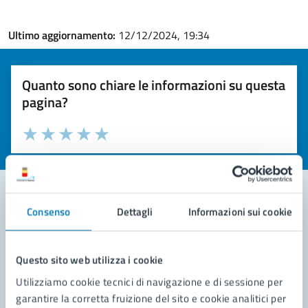
Ultimo aggiornamento:
12/12/2024, 19:34
Quanto sono chiare le informazioni su questa
pagina?
Valuta la chiarezza delle informazioni (da 1 a 5 stelle)
Seleziona il numero di stelle per valutare la chiarezza delle i
Valuta 1 stelle su 5
Valuta 2 stelle su 5
Valuta 3 stelle su 5
Valuta 4 stelle su 5
Valuta 5 stelle su 5
Consenso
Dettagli
Informazioni sui cookie
Contatta il comune
Leggi le domande frequenti
Questo sito web utilizza i cookie
Utilizziamo cookie tecnici di navigazione e di sessione per
Richiedi assistenza
garantire la corretta fruizione del sito e cookie analitici per