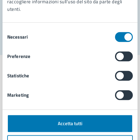
raccogliere informazioni sull'uso del sito da parte degli
utenti.
Problemi in città
Segnala disservizio
Selezione
Necessari
del
consenso
Preferenze
Statistiche
Comune di Napoli
Marketing
AMMINISTRAZIONE
Aree amministrative
Accetta tutti
Organi di governo
Municipalità