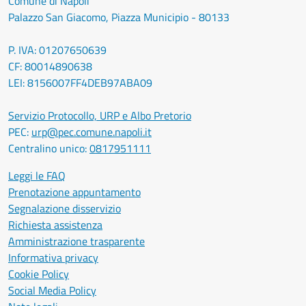
Comune di Napoli
Palazzo San Giacomo, Piazza Municipio - 80133
P. IVA: 01207650639
CF: 80014890638
LEI: 8156007FF4DEB97ABA09
Servizio Protocollo, URP e Albo Pretorio
PEC:
urp@pec.comune.napoli.it
Centralino unico:
0817951111
Leggi le FAQ
Prenotazione appuntamento
Segnalazione disservizio
Richiesta assistenza
Amministrazione trasparente
Informativa privacy
Cookie Policy
Social Media Policy