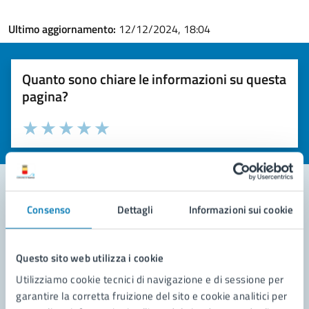
Ultimo aggiornamento:
12/12/2024, 18:04
Quanto sono chiare le informazioni su questa
pagina?
Valuta la chiarezza delle informazioni (da 1 a 5 stelle)
Seleziona il numero di stelle per valutare la chiarezza delle i
Valuta 1 stelle su 5
Valuta 2 stelle su 5
Valuta 3 stelle su 5
Valuta 4 stelle su 5
Valuta 5 stelle su 5
Consenso
Dettagli
Informazioni sui cookie
Contatta il comune
Leggi le domande frequenti
Questo sito web utilizza i cookie
Richiedi assistenza
Utilizziamo cookie tecnici di navigazione e di sessione per
garantire la corretta fruizione del sito e cookie analitici per
Prenota appuntamento