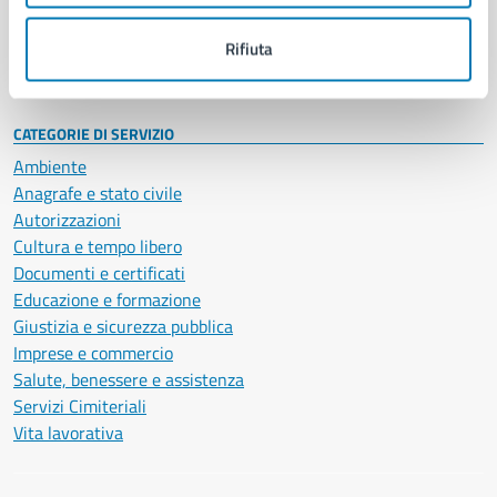
Personale amministrativo
Documenti e dati
Rifiuta
Intranet, posta aziendale e protocollo
CATEGORIE DI SERVIZIO
Ambiente
Anagrafe e stato civile
Autorizzazioni
Cultura e tempo libero
Documenti e certificati
Educazione e formazione
Giustizia e sicurezza pubblica
Imprese e commercio
Salute, benessere e assistenza
Servizi Cimiteriali
Vita lavorativa