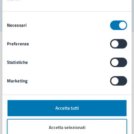
Segnala disservizio
Selezione
Necessari
del
consenso
Preferenze
Statistiche
Comune di Napoli
Marketing
AMMINISTRAZIONE
Aree amministrative
Organi di governo
Municipalità
Accetta tutti
Uffici
Enti e fondazioni
Accetta selezionati
Politici