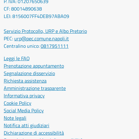
P. IVA: 01207650639
CF: 80014890638
LEI: 8156007FF4DEB97ABA09
Servizio Protocollo, URP e Albo Pretorio
PEC:
urp@pec.comune.napoli.it
Centralino unico:
0817951111
Leggi le FAQ
Prenotazione appuntamento
Segnalazione disservizio
Richiesta assistenza
Amministrazione trasparente
Informativa privacy
Cookie Policy
Social Media Policy
Note legali
Notifica atti giudiziari
Dichiarazione di accessibilità