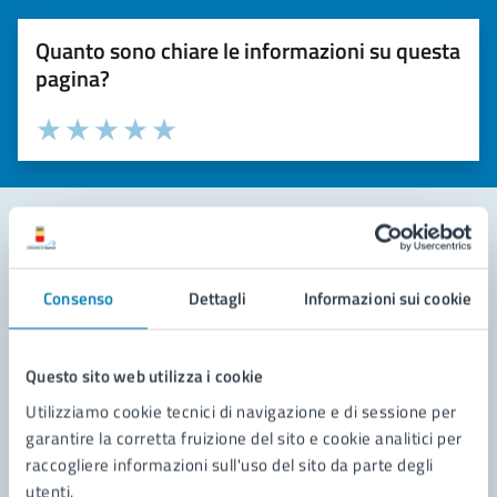
Quanto sono chiare le informazioni su questa
pagina?
Valuta la chiarezza delle informazioni (da 1 a 5 stelle)
Seleziona il numero di stelle per valutare la chiarezza delle i
Valuta 1 stelle su 5
Valuta 2 stelle su 5
Valuta 3 stelle su 5
Valuta 4 stelle su 5
Valuta 5 stelle su 5
Contatta il comune
Consenso
Dettagli
Informazioni sui cookie
Leggi le domande frequenti
Richiedi assistenza
Questo sito web utilizza i cookie
Utilizziamo cookie tecnici di navigazione e di sessione per
Prenota appuntamento
garantire la corretta fruizione del sito e cookie analitici per
raccogliere informazioni sull'uso del sito da parte degli
Problemi in città
utenti.