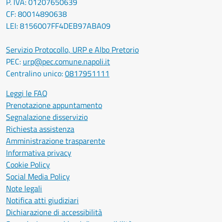
P. IVA: 01207650639
CF: 80014890638
LEI: 8156007FF4DEB97ABA09
Servizio Protocollo, URP e Albo Pretorio
PEC:
urp@pec.comune.napoli.it
Centralino unico:
0817951111
Leggi le FAQ
Prenotazione appuntamento
Segnalazione disservizio
Richiesta assistenza
Amministrazione trasparente
Informativa privacy
Cookie Policy
Social Media Policy
Note legali
Notifica atti giudiziari
Dichiarazione di accessibilità