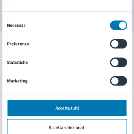
Segnala disservizio
Selezione
Necessari
del
consenso
Preferenze
Statistiche
Comune di Napoli
Marketing
AMMINISTRAZIONE
Aree amministrative
Organi di governo
Municipalità
Accetta tutti
Uffici
Enti e fondazioni
Accetta selezionati
Politici