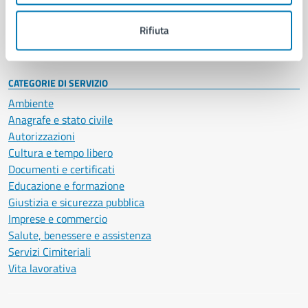
Personale amministrativo
Documenti e dati
Rifiuta
Intranet, posta aziendale e protocollo
CATEGORIE DI SERVIZIO
Ambiente
Anagrafe e stato civile
Autorizzazioni
Cultura e tempo libero
Documenti e certificati
Educazione e formazione
Giustizia e sicurezza pubblica
Imprese e commercio
Salute, benessere e assistenza
Servizi Cimiteriali
Vita lavorativa