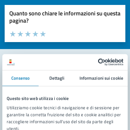
Quanto sono chiare le informazioni su questa
pagina?
Valuta la chiarezza delle informazioni (da 1 a 5 stelle)
Seleziona il numero di stelle per valutare la chiarezza delle i
Valuta 1 stelle su 5
Valuta 2 stelle su 5
Valuta 3 stelle su 5
Valuta 4 stelle su 5
Valuta 5 stelle su 5
Contatta il comune
Consenso
Dettagli
Informazioni sui cookie
Leggi le domande frequenti
Richiedi assistenza
Questo sito web utilizza i cookie
Utilizziamo cookie tecnici di navigazione e di sessione per
Prenota appuntamento
garantire la corretta fruizione del sito e cookie analitici per
raccogliere informazioni sull'uso del sito da parte degli
Problemi in città
utenti.