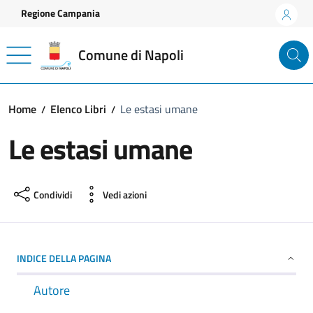
Vai ai contenuti
Vai al footer
Regione Campania
Comune di Napoli
Home
Elenco Libri
Le estasi umane
Le estasi umane
Condividi
Vedi azioni
INDICE DELLA PAGINA
Autore