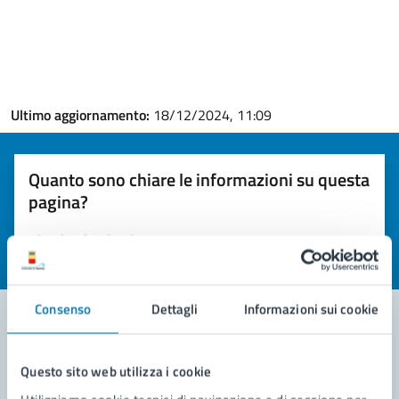
Ultimo aggiornamento:
18/12/2024, 11:09
Quanto sono chiare le informazioni su questa
pagina?
Valuta la chiarezza delle informazioni (da 1 a 5 stelle)
Seleziona il numero di stelle per valutare la chiarezza delle i
Valuta 1 stelle su 5
Valuta 2 stelle su 5
Valuta 3 stelle su 5
Valuta 4 stelle su 5
Valuta 5 stelle su 5
Consenso
Dettagli
Informazioni sui cookie
Contatta il comune
Questo sito web utilizza i cookie