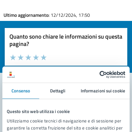
Ultimo aggiornamento:
12/12/2024, 17:50
Quanto sono chiare le informazioni su questa
pagina?
Valuta la chiarezza delle informazioni (da 1 a 5 stelle)
Seleziona il numero di stelle per valutare la chiarezza delle i
Valuta 1 stelle su 5
Valuta 2 stelle su 5
Valuta 3 stelle su 5
Valuta 4 stelle su 5
Valuta 5 stelle su 5
Consenso
Dettagli
Informazioni sui cookie
Contatta il comune
Leggi le domande frequenti
Questo sito web utilizza i cookie
Utilizziamo cookie tecnici di navigazione e di sessione per
Richiedi assistenza
garantire la corretta fruizione del sito e cookie analitici per