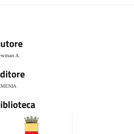
utore
ewman A.
ditore
RMENIA
iblioteca