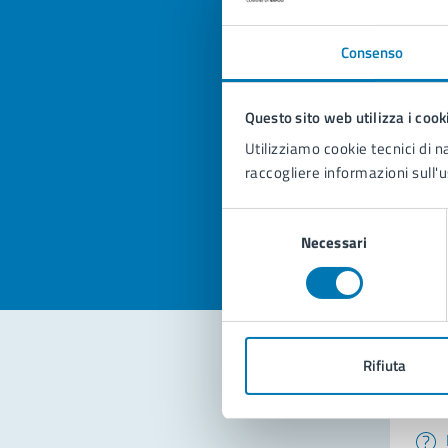
Consenso
Quan
Questo sito web utilizza i cook
pagi
Utilizziamo cookie tecnici di n
raccogliere informazioni sull'u
Valuta la
Selezi
Valuta 
Val
Selezione
Necessari
del
consenso
Rifiuta
Con