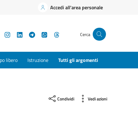
Accedi all'area personale
YouTube
Instagram
LinkedIn
Telegram
WhatsApp
Threads
Cerca
o libero
Istruzione
Tutti gli argomenti
i
Condividi
Vedi azioni