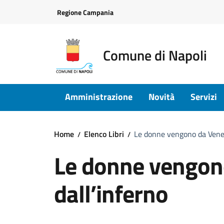
Vai ai contenuti
Vai al footer
Regione Campania
Comune di Napoli
Amministrazione
Novità
Servizi
Home
Elenco Libri
Le donne vengono da Venere
Le donne vengono
dall’inferno