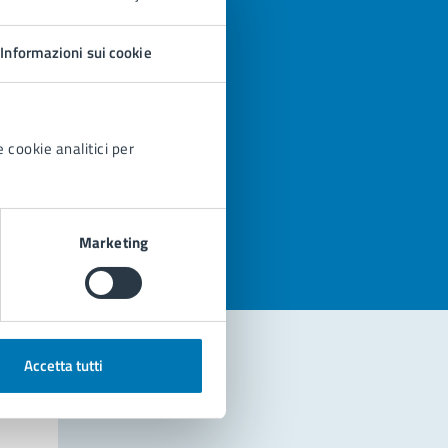
Informazioni sui cookie
 cookie analitici per
azioni
Marketing
Accetta tutti