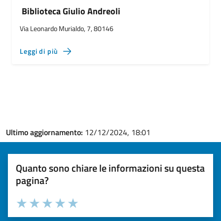
Biblioteca Giulio Andreoli
Via Leonardo Murialdo, 7, 80146
Leggi di più
Ultimo aggiornamento:
12/12/2024, 18:01
Quanto sono chiare le informazioni su questa
pagina?
Valuta la chiarezza delle informazioni (da 1 a 5 stelle)
Seleziona il numero di stelle per valutare la chiarezza delle i
Valuta 1 stelle su 5
Valuta 2 stelle su 5
Valuta 3 stelle su 5
Valuta 4 stelle su 5
Valuta 5 stelle su 5