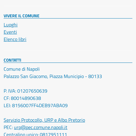
VIVERE IL COMUNE
Luoghi
Eventi
Elenco libri
CONTATTI
Comune di Napoli
Palazzo San Giacomo, Piazza Municipio - 80133
P. IVA: 01207650639
CF: 80014890638
LEI: 8156007FF4DEB97ABA09
Servizio Protocollo, URP e Albo Pretorio
PEC:
urp@pec.comune.napoli.it
Centralino unico:
0817951111