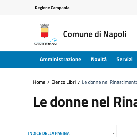
Vai ai contenuti
Vai al footer
Regione Campania
Comune di Napoli
Amministrazione
Novità
Servizi
Home
Elenco Libri
Le donne nel Rinasciment
Le donne nel Ri
INDICE DELLA PAGINA