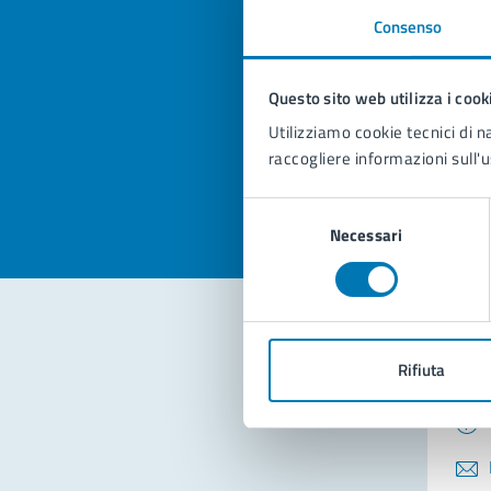
Consenso
Quan
pagi
Questo sito web utilizza i cook
Utilizziamo cookie tecnici di n
Valuta la
Selezi
raccogliere informazioni sull'u
Valuta 
Val
Selezione
Necessari
del
consenso
Con
Rifiuta