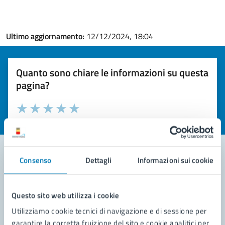
Ultimo aggiornamento:
12/12/2024, 18:04
Quanto sono chiare le informazioni su questa
pagina?
Valuta la chiarezza delle informazioni (da 1 a 5 stelle)
Seleziona il numero di stelle per valutare la chiarezza delle i
Valuta 1 stelle su 5
Valuta 2 stelle su 5
Valuta 3 stelle su 5
Valuta 4 stelle su 5
Valuta 5 stelle su 5
Consenso
Dettagli
Informazioni sui cookie
Contatta il comune
Questo sito web utilizza i cookie
Leggi le domande frequenti
Utilizziamo cookie tecnici di navigazione e di sessione per
Richiedi assistenza
garantire la corretta fruizione del sito e cookie analitici per