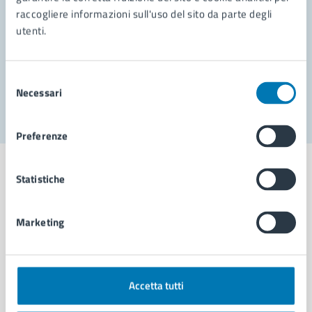
raccogliere informazioni sull'uso del sito da parte degli
Prenota appuntamento
utenti.
Problemi in città
Selezione
Segnala disservizio
Necessari
del
consenso
Preferenze
Statistiche
Comune di Napoli
Marketing
AMMINISTRAZIONE
Aree amministrative
Accetta tutti
Organi di governo