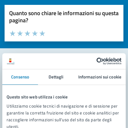
Quanto sono chiare le informazioni su questa
pagina?
Valuta la chiarezza delle informazioni (da 1 a 5 stelle)
Seleziona il numero di stelle per valutare la chiarezza delle i
Valuta 1 stelle su 5
Valuta 2 stelle su 5
Valuta 3 stelle su 5
Valuta 4 stelle su 5
Valuta 5 stelle su 5
Contatta il comune
Consenso
Dettagli
Informazioni sui cookie
Leggi le domande frequenti
Richiedi assistenza
Questo sito web utilizza i cookie
Utilizziamo cookie tecnici di navigazione e di sessione per
Prenota appuntamento
garantire la corretta fruizione del sito e cookie analitici per
raccogliere informazioni sull'uso del sito da parte degli
Problemi in città
utenti.