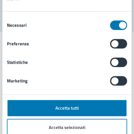
Segnala disservizio
Selezione
Necessari
del
consenso
Preferenze
Statistiche
Comune di Napoli
Marketing
AMMINISTRAZIONE
Aree amministrative
Organi di governo
Municipalità
Accetta tutti
Uffici
Enti e fondazioni
Accetta selezionati
Politici