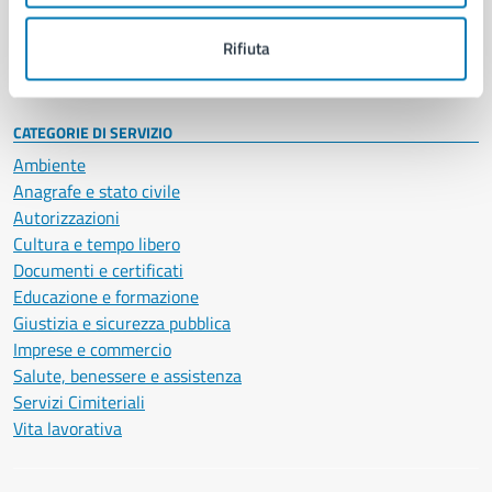
Personale amministrativo
Documenti e dati
Rifiuta
Intranet, posta aziendale e protocollo
CATEGORIE DI SERVIZIO
Ambiente
Anagrafe e stato civile
Autorizzazioni
Cultura e tempo libero
Documenti e certificati
Educazione e formazione
Giustizia e sicurezza pubblica
Imprese e commercio
Salute, benessere e assistenza
Servizi Cimiteriali
Vita lavorativa