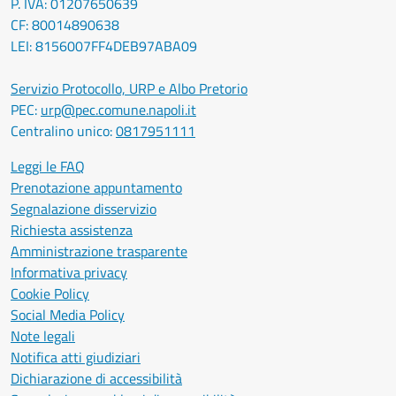
P. IVA: 01207650639
CF: 80014890638
LEI: 8156007FF4DEB97ABA09
Servizio Protocollo, URP e Albo Pretorio
PEC:
urp@pec.comune.napoli.it
Centralino unico:
0817951111
Leggi le FAQ
Prenotazione appuntamento
Segnalazione disservizio
Richiesta assistenza
Amministrazione trasparente
Informativa privacy
Cookie Policy
Social Media Policy
Note legali
Notifica atti giudiziari
Dichiarazione di accessibilità