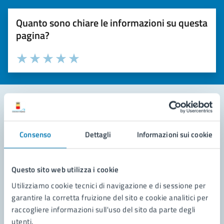
Quanto sono chiare le informazioni su questa
pagina?
Valuta la chiarezza delle informazioni (da 1 a 5 stelle)
Seleziona il numero di stelle per valutare la chiarezza delle i
Valuta 1 stelle su 5
Valuta 2 stelle su 5
Valuta 3 stelle su 5
Valuta 4 stelle su 5
Valuta 5 stelle su 5
Contatta il comune
Consenso
Dettagli
Informazioni sui cookie
Leggi le domande frequenti
Richiedi assistenza
Questo sito web utilizza i cookie
Utilizziamo cookie tecnici di navigazione e di sessione per
Prenota appuntamento
garantire la corretta fruizione del sito e cookie analitici per
raccogliere informazioni sull'uso del sito da parte degli
Problemi in città
utenti.