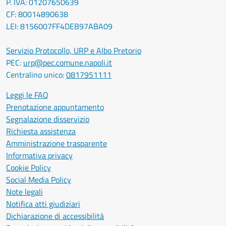
P. IVA: 01207650639
CF: 80014890638
LEI: 8156007FF4DEB97ABA09
Servizio Protocollo, URP e Albo Pretorio
PEC:
urp@pec.comune.napoli.it
Centralino unico:
0817951111
Leggi le FAQ
Prenotazione appuntamento
Segnalazione disservizio
Richiesta assistenza
Amministrazione trasparente
Informativa privacy
Cookie Policy
Social Media Policy
Note legali
Notifica atti giudiziari
Dichiarazione di accessibilità