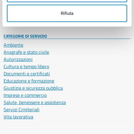
Personale amministrativo
Documenti e dati
Rifiuta
Intranet, posta aziendale e protocollo
CATEGORIE DI SERVIZIO
Ambiente
Anagrafe e stato civile
Autorizzazioni
Cultura e tempo libero
Documenti e certificati
Educazione e formazione
Giustizia e sicurezza pubblica
Imprese e commercio
Salute, benessere e assistenza
Servizi Cimiteriali
Vita lavorativa