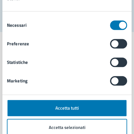
Segnala disservizio
Selezione
Necessari
del
consenso
Preferenze
Statistiche
Comune di Napoli
Marketing
AMMINISTRAZIONE
Aree amministrative
Organi di governo
Municipalità
Accetta tutti
Uffici
Enti e fondazioni
Accetta selezionati
Politici