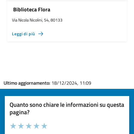
Biblioteca Flora
Via Nicola Nicolini, 54, 80133
Leggi di più
Ultimo aggiornamento:
18/12/2024, 11:09
Quanto sono chiare le informazioni su questa
pagina?
Valuta la chiarezza delle informazioni (da 1 a 5 stelle)
Seleziona il numero di stelle per valutare la chiarezza delle i
Valuta 1 stelle su 5
Valuta 2 stelle su 5
Valuta 3 stelle su 5
Valuta 4 stelle su 5
Valuta 5 stelle su 5