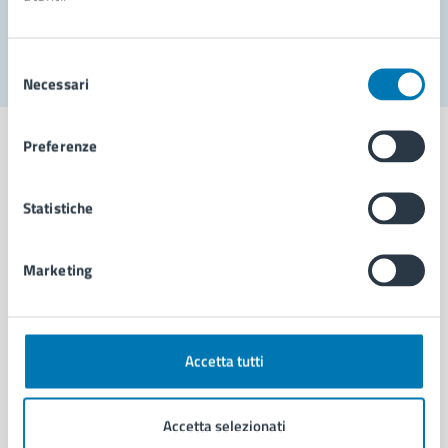
Segnala disservizio
Selezione
Necessari
del
consenso
Preferenze
Statistiche
Comune di Napoli
Marketing
AMMINISTRAZIONE
Aree amministrative
Organi di governo
Municipalità
Accetta tutti
Uffici
Enti e fondazioni
Accetta selezionati
Politici