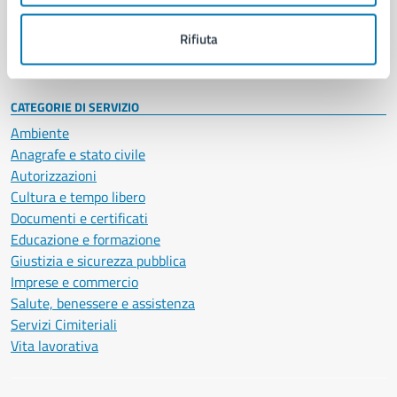
Personale amministrativo
Documenti e dati
Rifiuta
Intranet, posta aziendale e protocollo
CATEGORIE DI SERVIZIO
Ambiente
Anagrafe e stato civile
Autorizzazioni
Cultura e tempo libero
Documenti e certificati
Educazione e formazione
Giustizia e sicurezza pubblica
Imprese e commercio
Salute, benessere e assistenza
Servizi Cimiteriali
Vita lavorativa