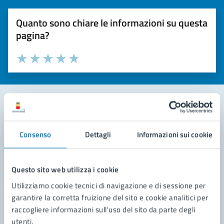
Quanto sono chiare le informazioni su questa
pagina?
Valuta la chiarezza delle informazioni (da 1 a 5 stelle)
Seleziona il numero di stelle per valutare la chiarezza delle i
Valuta 1 stelle su 5
Valuta 2 stelle su 5
Valuta 3 stelle su 5
Valuta 4 stelle su 5
Valuta 5 stelle su 5
Contatta il comune
Consenso
Dettagli
Informazioni sui cookie
Leggi le domande frequenti
Richiedi assistenza
Questo sito web utilizza i cookie
Utilizziamo cookie tecnici di navigazione e di sessione per
Prenota appuntamento
garantire la corretta fruizione del sito e cookie analitici per
raccogliere informazioni sull'uso del sito da parte degli
Problemi in città
utenti.