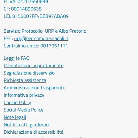
P. IVA: 01207650639
CF: 80014890638
LEI: 8156007FF4DEB97ABA09
Servizio Protocollo, URP e Albo Pretorio
PEC:
urp@pec.comune.napoli.it
Centralino unico:
0817951111
Leggi le FAQ
Prenotazione appuntamento
Segnalazione disservizio
Richiesta assistenza
Amministrazione trasparente
Informativa privacy
Cookie Policy
Social Media Policy
Note legali
Notifica atti giudiziari
Dichiarazione di accessibilità