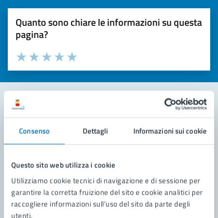
Quanto sono chiare le informazioni su questa
pagina?
Valuta la chiarezza delle informazioni (da 1 a 5 stelle)
Seleziona il numero di stelle per valutare la chiarezza delle i
Valuta 1 stelle su 5
Valuta 2 stelle su 5
Valuta 3 stelle su 5
Valuta 4 stelle su 5
Valuta 5 stelle su 5
Contatta il comune
Consenso
Dettagli
Informazioni sui cookie
Leggi le domande frequenti
Richiedi assistenza
Questo sito web utilizza i cookie
Utilizziamo cookie tecnici di navigazione e di sessione per
Prenota appuntamento
garantire la corretta fruizione del sito e cookie analitici per
raccogliere informazioni sull'uso del sito da parte degli
Problemi in città
utenti.