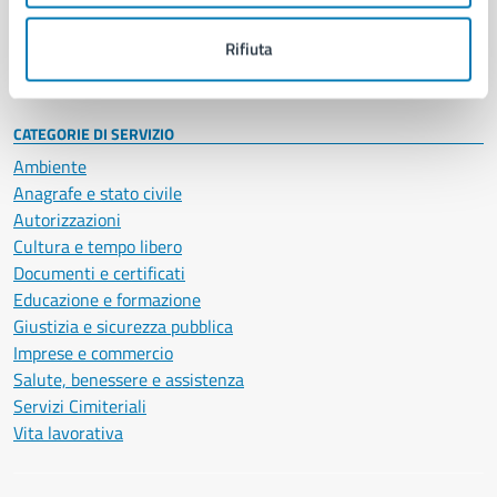
Personale amministrativo
Documenti e dati
Rifiuta
Intranet, posta aziendale e protocollo
CATEGORIE DI SERVIZIO
Ambiente
Anagrafe e stato civile
Autorizzazioni
Cultura e tempo libero
Documenti e certificati
Educazione e formazione
Giustizia e sicurezza pubblica
Imprese e commercio
Salute, benessere e assistenza
Servizi Cimiteriali
Vita lavorativa