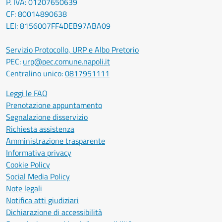
P. IVA: 01207650639
CF: 80014890638
LEI: 8156007FF4DEB97ABA09
Servizio Protocollo, URP e Albo Pretorio
PEC:
urp@pec.comune.napoli.it
Centralino unico:
0817951111
Leggi le FAQ
Prenotazione appuntamento
Segnalazione disservizio
Richiesta assistenza
Amministrazione trasparente
Informativa privacy
Cookie Policy
Social Media Policy
Note legali
Notifica atti giudiziari
Dichiarazione di accessibilità