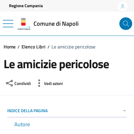
Vai ai contenuti
Vai al footer
Regione Campania
Comune di Napoli
Home
Elenco Libri
Le amicizie pericolose
Le amicizie pericolose
Condividi
Vedi azioni
INDICE DELLA PAGINA
Autore