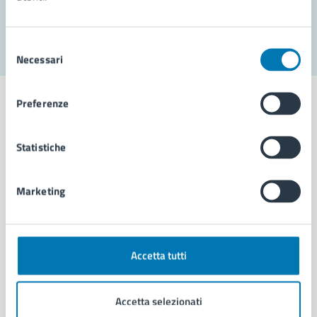
Segnala disservizio
Selezione
Necessari
del
consenso
Preferenze
Statistiche
Comune di Napoli
Marketing
AMMINISTRAZIONE
Aree amministrative
Organi di governo
Municipalità
Accetta tutti
Uffici
Enti e fondazioni
Accetta selezionati
Politici