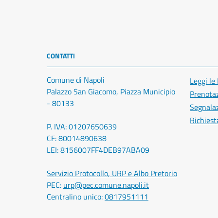
CONTATTI
Comune di Napoli
Leggi le
Palazzo San Giacomo, Piazza Municipio
Prenota
- 80133
Segnalaz
Richiest
P. IVA: 01207650639
CF: 80014890638
LEI: 8156007FF4DEB97ABA09
Servizio Protocollo, URP e Albo Pretorio
PEC:
urp@pec.comune.napoli.it
Centralino unico:
0817951111