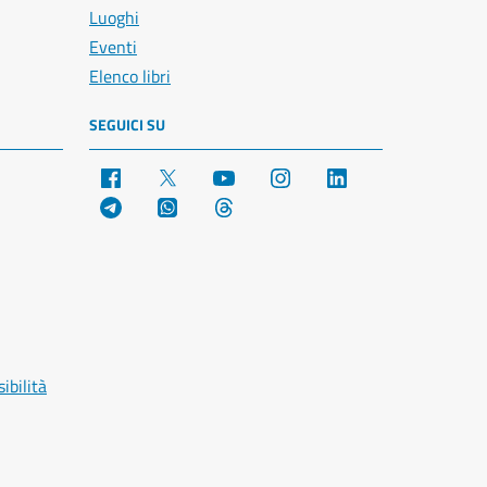
Luoghi
Eventi
Elenco libri
SEGUICI SU
Facebook
X
YouTube
Instagram
LinkedIn
Telegram
WhatsApp
Threads
ibilità