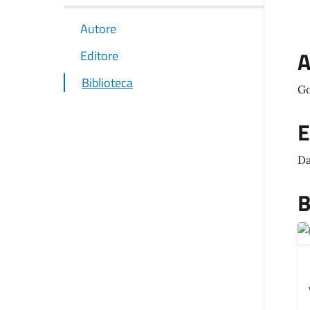
Autore
A
Editore
Biblioteca
Go
E
Da
B