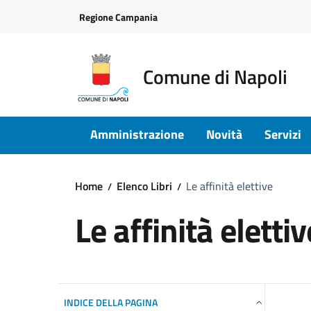
Vai ai contenuti
Vai al footer
Regione Campania
Comune di Napoli
Amministrazione
Novità
Servizi
Home
Elenco Libri
Le affinità elettive
Le affinità elettiv
INDICE DELLA PAGINA