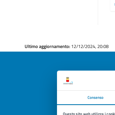
Ultimo aggiornamento:
12/12/2024, 20:08
Quan
pagi
Consenso
Valuta la
Selezi
Valuta 
Val
Questo sito web utilizza i cook