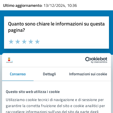
Ultimo aggiornamento:
13/12/2024, 10:36
Quanto sono chiare le informazioni su questa
pagina?
Valuta la chiarezza delle informazioni (da 1 a 5 stelle)
Seleziona il numero di stelle per valutare la chiarezza delle i
Valuta 1 stelle su 5
Valuta 2 stelle su 5
Valuta 3 stelle su 5
Valuta 4 stelle su 5
Valuta 5 stelle su 5
Consenso
Dettagli
Informazioni sui cookie
Contatta il comune
Leggi le domande frequenti
Questo sito web utilizza i cookie
Richiedi assistenza
Utilizziamo cookie tecnici di navigazione e di sessione per
garantire la corretta fruizione del sito e cookie analitici per
Prenota appuntamento
raccogliere informazioni sull'uso del sito da parte degli