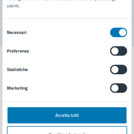
utenti.
Problemi in città
Segnala disservizio
Selezione
Necessari
del
consenso
Preferenze
Statistiche
Comune di Napoli
Marketing
AMMINISTRAZIONE
Aree amministrative
Organi di governo
Accetta tutti
Municipalità
Uffici