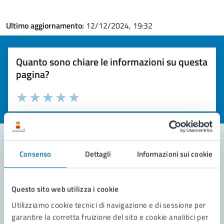
Ultimo aggiornamento:
12/12/2024, 19:32
Quanto sono chiare le informazioni su questa
pagina?
Valuta la chiarezza delle informazioni (da 1 a 5 stelle)
Seleziona il numero di stelle per valutare la chiarezza delle i
Valuta 1 stelle su 5
Valuta 2 stelle su 5
Valuta 3 stelle su 5
Valuta 4 stelle su 5
Valuta 5 stelle su 5
Consenso
Dettagli
Informazioni sui cookie
Contatta il comune
Leggi le domande frequenti
Questo sito web utilizza i cookie
Utilizziamo cookie tecnici di navigazione e di sessione per
Richiedi assistenza
garantire la corretta fruizione del sito e cookie analitici per