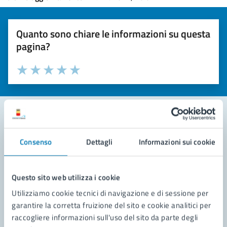
Quanto sono chiare le informazioni su questa
pagina?
Valuta la chiarezza delle informazioni (da 1 a 5 stelle)
Seleziona il numero di stelle per valutare la chiarezza delle i
Valuta 1 stelle su 5
Valuta 2 stelle su 5
Valuta 3 stelle su 5
Valuta 4 stelle su 5
Valuta 5 stelle su 5
Contatta il comune
Consenso
Dettagli
Informazioni sui cookie
Leggi le domande frequenti
Questo sito web utilizza i cookie
Richiedi assistenza
Utilizziamo cookie tecnici di navigazione e di sessione per
Prenota appuntamento
garantire la corretta fruizione del sito e cookie analitici per
raccogliere informazioni sull'uso del sito da parte degli