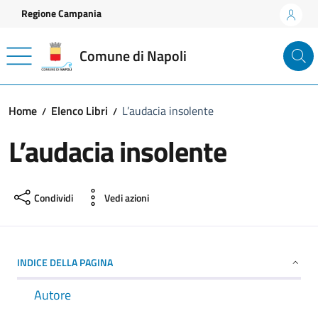
Vai ai contenuti
Vai al footer
Regione Campania
Comune di Napoli
Home
Elenco Libri
L’audacia insolente
L’audacia insolente
Condividi
Vedi azioni
INDICE DELLA PAGINA
Autore