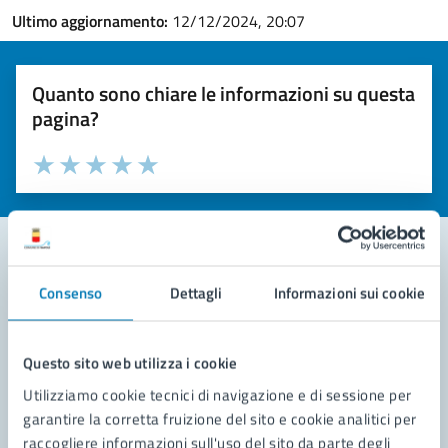
Ultimo aggiornamento:
12/12/2024, 20:07
Quanto sono chiare le informazioni su questa
pagina?
Valuta la chiarezza delle informazioni (da 1 a 5 stelle)
Seleziona il numero di stelle per valutare la chiarezza delle i
Valuta 1 stelle su 5
Valuta 2 stelle su 5
Valuta 3 stelle su 5
Valuta 4 stelle su 5
Valuta 5 stelle su 5
Consenso
Dettagli
Informazioni sui cookie
Contatta il comune
Leggi le domande frequenti
Questo sito web utilizza i cookie
Richiedi assistenza
Utilizziamo cookie tecnici di navigazione e di sessione per
garantire la corretta fruizione del sito e cookie analitici per
Prenota appuntamento
raccogliere informazioni sull'uso del sito da parte degli