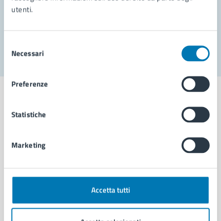
utenti.
Problemi in città
Segnala disservizio
Selezione
Necessari
del
consenso
Preferenze
Statistiche
Comune di Napoli
Marketing
AMMINISTRAZIONE
Aree amministrative
Organi di governo
Accetta tutti
Municipalità
Uffici