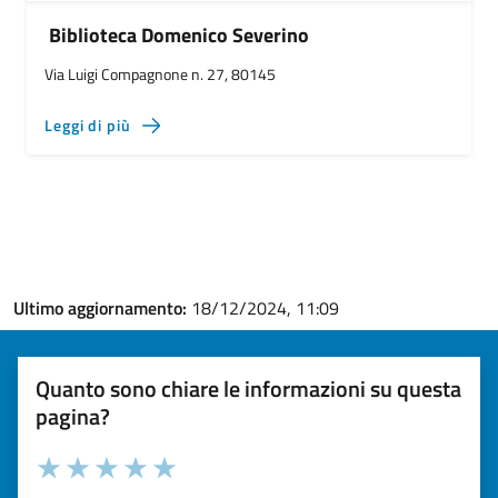
Biblioteca Domenico Severino
Via Luigi Compagnone n. 27, 80145
Leggi di più
Ultimo aggiornamento:
18/12/2024, 11:09
Quanto sono chiare le informazioni su questa
pagina?
Valuta la chiarezza delle informazioni (da 1 a 5 stelle)
Seleziona il numero di stelle per valutare la chiarezza delle i
Valuta 1 stelle su 5
Valuta 2 stelle su 5
Valuta 3 stelle su 5
Valuta 4 stelle su 5
Valuta 5 stelle su 5