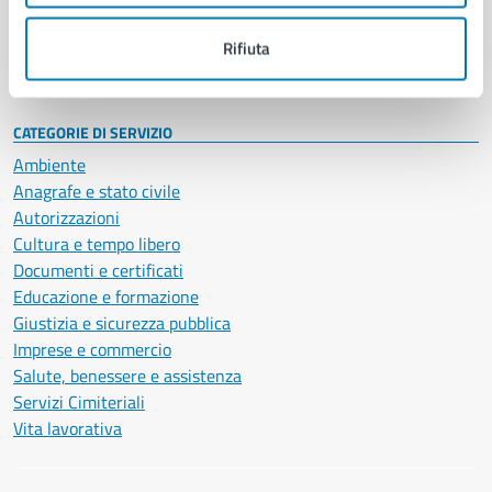
Personale amministrativo
Documenti e dati
Rifiuta
Intranet, posta aziendale e protocollo
CATEGORIE DI SERVIZIO
Ambiente
Anagrafe e stato civile
Autorizzazioni
Cultura e tempo libero
Documenti e certificati
Educazione e formazione
Giustizia e sicurezza pubblica
Imprese e commercio
Salute, benessere e assistenza
Servizi Cimiteriali
Vita lavorativa