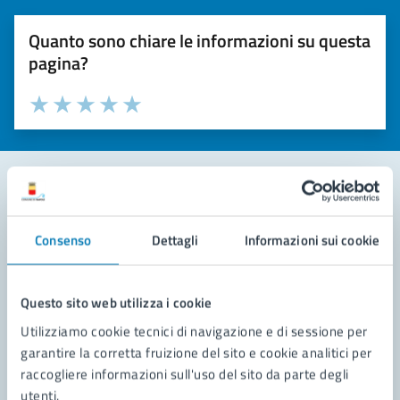
Quanto sono chiare le informazioni su questa
pagina?
Valuta la chiarezza delle informazioni (da 1 a 5 stelle)
Seleziona il numero di stelle per valutare la chiarezza delle i
Valuta 1 stelle su 5
Valuta 2 stelle su 5
Valuta 3 stelle su 5
Valuta 4 stelle su 5
Valuta 5 stelle su 5
Contatta il comune
Consenso
Dettagli
Informazioni sui cookie
Leggi le domande frequenti
Richiedi assistenza
Questo sito web utilizza i cookie
Utilizziamo cookie tecnici di navigazione e di sessione per
Prenota appuntamento
garantire la corretta fruizione del sito e cookie analitici per
raccogliere informazioni sull'uso del sito da parte degli
Problemi in città
utenti.