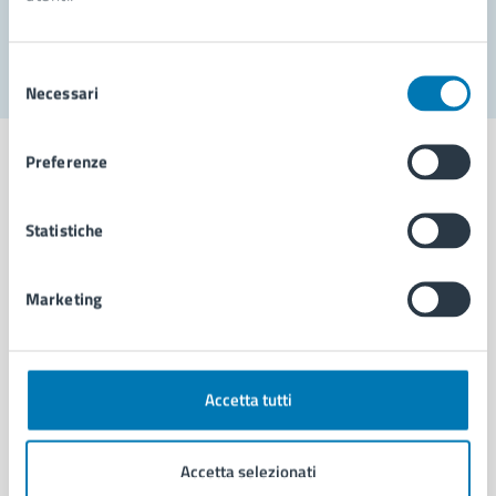
Segnala disservizio
Selezione
Necessari
del
consenso
Preferenze
Statistiche
Comune di Napoli
Marketing
AMMINISTRAZIONE
Aree amministrative
Organi di governo
Municipalità
Accetta tutti
Uffici
Enti e fondazioni
Accetta selezionati
Politici