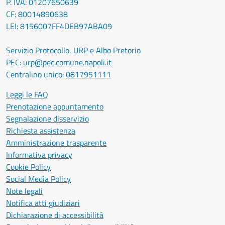
P. IVA: 01207650639
CF: 80014890638
LEI: 8156007FF4DEB97ABA09
Servizio Protocollo, URP e Albo Pretorio
PEC:
urp@pec.comune.napoli.it
Centralino unico:
0817951111
Leggi le FAQ
Prenotazione appuntamento
Segnalazione disservizio
Richiesta assistenza
Amministrazione trasparente
Informativa privacy
Cookie Policy
Social Media Policy
Note legali
Notifica atti giudiziari
Dichiarazione di accessibilità